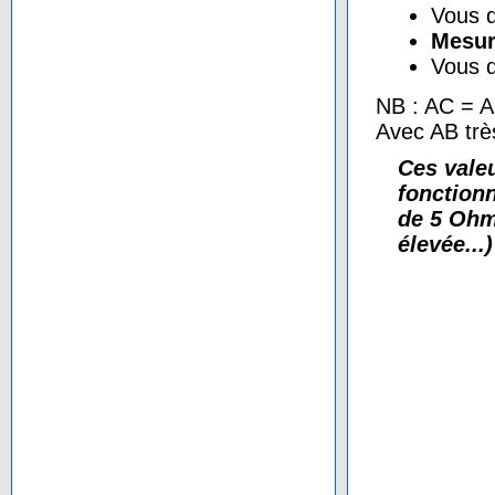
Vous d
Mesur
Vous d
NB : AC = 
Avec AB trè
Ces valeu
fonction
de 5 Ohm
élevée...)