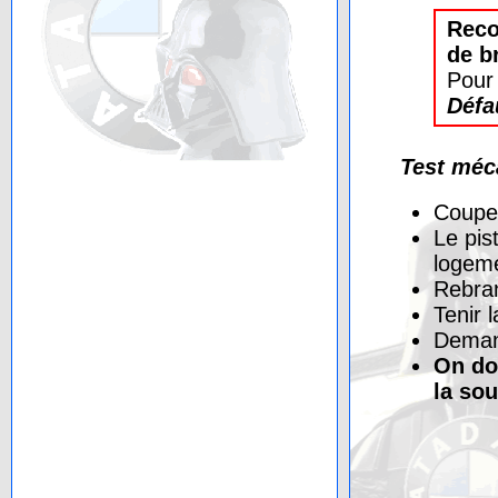
Recon
de b
Pour 
Défa
Test méc
Couper
Le pis
logem
Rebran
Tenir 
Demand
On do
la so