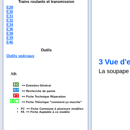
Trains roulants et transmission
E28
E30
E31
E32
E34
E36
E38
E39
E46
Outils
Outils spéciaux
3 Vue d'
La soupape d
NB:
== Entretien Général
== Recherche de panne
== Fiche Technique Réparation
== Fiche Théorique "comment ça marche"
FC == Fiche Commune à plusieurs modèles
FA == Fiche Aaptable à ce modèle