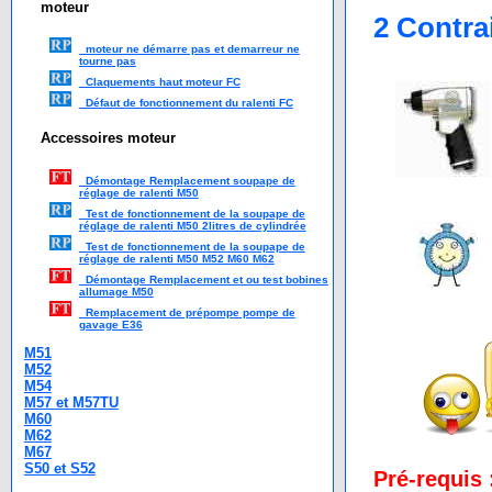
moteur
2 Contra
moteur ne démarre pas et demarreur ne
tourne pas
Claquements haut moteur FC
Défaut de fonctionnement du ralenti FC
Accessoires moteur
Démontage Remplacement soupape de
réglage de ralenti M50
Test de fonctionnement de la soupape de
réglage de ralenti M50 2litres de cylindrée
Test de fonctionnement de la soupape de
réglage de ralenti M50 M52 M60 M62
Démontage Remplacement et ou test bobines
allumage M50
Remplacement de prépompe pompe de
gavage E36
M51
M52
M54
M57 et M57TU
M60
M62
M67
S50 et S52
Pré-requis 