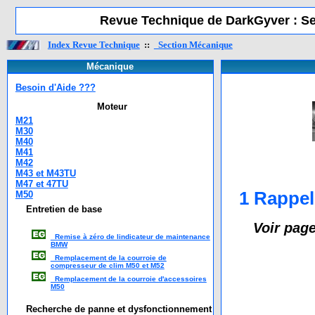
Revue Technique de DarkGyver : S
Index Revue Technique
::
Section Mécanique
Mécanique
Besoin d'Aide ???
Moteur
M21
M30
M40
M41
M42
M43 et M43TU
M47 et 47TU
1 Rappe
M50
Entretien de base
Voir page
Remise à zéro de lindicateur de maintenance
BMW
Remplacement de la courroie de
compresseur de clim M50 et M52
Remplacement de la courroie d'accessoires
M50
Recherche de panne et dysfonctionnement