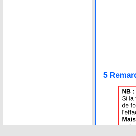
5 Remar
NB :
Si la
de f
l'eff
Mais
votr
Le pa