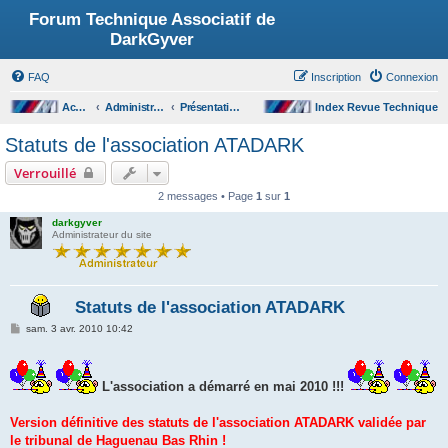
Forum Technique Associatif de
DarkGyver
FAQ
Inscription
Connexion
Accueil du forum
Administration, présentation forum et association
Présentation de l'association ATADARK
Index Revue Technique
Statuts de l'association ATADARK
Verrouillé
2 messages • Page
1
sur
1
darkgyver
Administrateur du site
Statuts de l'association ATADARK
M
sam. 3 avr. 2010 10:42
e
s
s
a
L'association a démarré en mai 2010 !!!
g
e
Version définitive des statuts de l'association ATADARK validée par
le tribunal de Haguenau Bas Rhin !