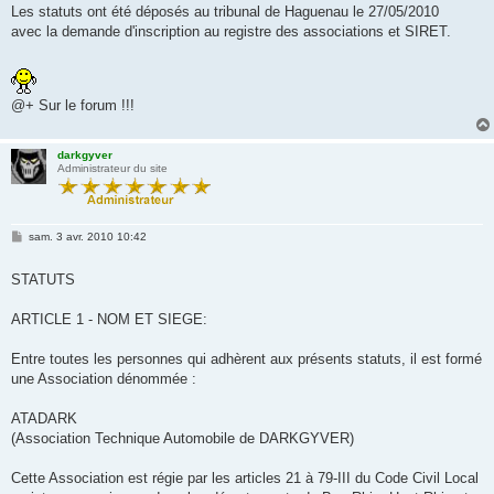
Les statuts ont été déposés au tribunal de Haguenau le 27/05/2010
avec la demande d'inscription au registre des associations et SIRET.
@+ Sur le forum !!!
darkgyver
Administrateur du site
M
sam. 3 avr. 2010 10:42
e
s
s
STATUTS
a
g
e
ARTICLE 1 - NOM ET SIEGE:
Entre toutes les personnes qui adhèrent aux présents statuts, il est formé
une Association dénommée :
ATADARK
(Association Technique Automobile de DARKGYVER)
Cette Association est régie par les articles 21 à 79-III du Code Civil Local