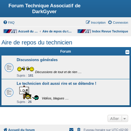
Forum Technique Associatif de
DarkGyver
FAQ
Inscription
Connexion
Accueil du forum
Aire de repos du technicien
Index Revue Technique
Aire de repos du technicien
Forum
Discussions générales
Discussions de tout et de rien ....
Sujets :
181
Le technicien doit aussi rire et se détendre !
Vidéos, blagues ....
Sujets :
26
Aller
Accueil du forum
Fuseau horaire sur
UTC+02:00