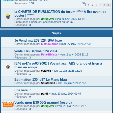
Publié dans
moteur résolus
Réponses :
108
1
2
3
4
5
6
la CHARTE DE PUBLICATION du forum ***** A lire avant de
poster ! *****
Dernier message par
darkgyver
«
jeu. 9 janv. 2025 13:19
Publié dans
Charte et Fonctionnement du forum
Réponses :
3
Sujets
Je Vend ma E39 528i BVA luxe
Dernier message par
maxidelorme
«
mar. 27 janv. 2026 23:38
vente E46 Berline 325i 2004
Dernier message par
Petit-BMiste
«
ven. 2 janv. 2026 11:15
Réponses :
3
[E46 m47n pr03/2002 ] Voyant asc, ABS orange et frien a
main en rouge
Dernier message par
celtik56
«
jeu. 10 avr. 2025 18:29
Réponses :
1
Estimation 130i e87 Le Mans blau
Dernier message par
Scratchi13
«
dim. 16 juin 2024 20:57
une valeur
Dernier message par
pat68
«
mar. 23 janv. 2024 09:47
Réponses :
9
Vends mon E39 530i manuel (résolu)
Dernier message par
darkgyver
«
ven. 28 avr. 2023 17:12
Réponses :
3