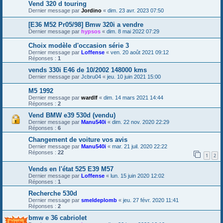
Vend 320 d touring
Dernier message par
Jordino
«
dim. 23 avr. 2023 07:50
[E36 M52 Pr05/98] Bmw 320i a vendre
Dernier message par
hypsos
«
dim. 8 mai 2022 07:29
Choix modèle d'occasion série 3
Dernier message par
Loffense
«
ven. 20 août 2021 09:12
Réponses :
1
vends 330i E46 de 10/2002 148000 kms
Dernier message par
Jcbru04
«
jeu. 10 juin 2021 15:00
M5 1992
Dernier message par
wardlf
«
dim. 14 mars 2021 14:44
Réponses :
2
Vend BMW e39 530d (vendu)
Dernier message par
Manu540i
«
dim. 22 nov. 2020 22:29
Réponses :
6
Changement de voiture vos avis
Dernier message par
Manu540i
«
mar. 21 juil. 2020 22:22
Réponses :
22
1
2
Vends en l'état 525 E39 M57
Dernier message par
Loffense
«
lun. 15 juin 2020 12:02
Réponses :
1
Recherche 530d
Dernier message par
smeldeplomb
«
jeu. 27 févr. 2020 11:41
Réponses :
2
bmw e 36 cabriolet