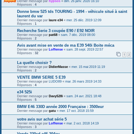
Dernier message par
hypsos
«
dim. 26 janv. 2020 16:10
Réponses :
4
Donne bmw 525 tds TOURING - 1994 - véhicule situé à saint
laurent du var
Dernier message par
laure e34
«
mer. 25 déc. 2019 12:09
Réponses :
1
Recherche Serie 3 coupée E90 / E92 NOIR
Dernier message par
pat68
«
sam. 7 déc. 2019 08:00
Réponses :
2
Avis avant mise en vente de ma E39 540i Boite méca
Dernier message par
Loffense
«
sam. 28 sept. 2019 22:57
Réponses :
32
1
2
La quelle choisir ?
Dernier message par
DidierMasse
«
mer. 15 mai 2019 11:19
Réponses :
2
VENTE BMW SERIE 5 E39
Dernier message par
LUDO89
«
mar. 26 mars 2019 14:33
Réponses :
4
e34 525i
Dernier message par
Davy528i
«
sam. 24 avr. 2021 18:48
Réponses :
5
BMW E46 330D année 2000 Française : 3500eur
Dernier message par
gatu
«
mer. 17 oct. 2018 15:59
votre avis sur achat série 5
Dernier message par
Loffense
«
mar. 2 oct. 2018 14:19
Réponses :
3
Vends 330cd e46 204cv