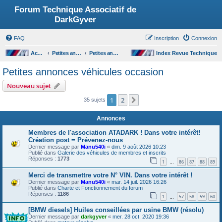
Forum Technique Associatif de
DarkGyver
FAQ
Inscription
Connexion
Accueil du forum
Petites annonces
Petites annonces véhicules occasion
Index Revue Technique
Petites annonces véhicules occasion
Nouveau sujet
1
2
Suivant
35 sujets
Annonces
Membres de l'association ATADARK ! Dans votre intérêt!
Création post = Prévenez-nous
Dernier message par
Manu540i
«
dim. 9 août 2026 10:23
Publié dans
Galerie des véhicules de membres et inscrits
Réponses :
1773
1
86
87
88
89
…
Merci de transmettre votre N° VIN. Dans votre intérêt !
Dernier message par
Manu540i
«
mar. 14 juil. 2026 16:26
Publié dans
Charte et Fonctionnement du forum
Réponses :
1186
1
57
58
59
60
…
[BMW diesels] Huiles conseillées par usine BMW (résolu)
Dernier message par
darkgyver
«
mer. 28 oct. 2020 19:36