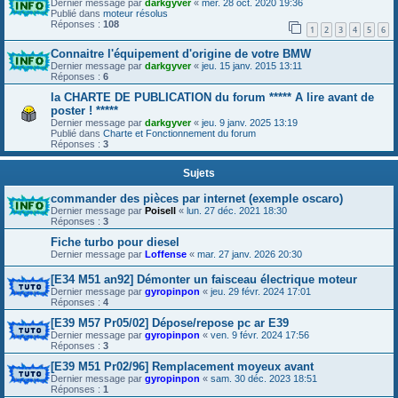
Dernier message par
darkgyver
«
mer. 28 oct. 2020 19:36
Publié dans
moteur résolus
Réponses :
108
1
2
3
4
5
6
Connaitre l'équipement d'origine de votre BMW
Dernier message par
darkgyver
«
jeu. 15 janv. 2015 13:11
Réponses :
6
la CHARTE DE PUBLICATION du forum ***** A lire avant de
poster ! *****
Dernier message par
darkgyver
«
jeu. 9 janv. 2025 13:19
Publié dans
Charte et Fonctionnement du forum
Réponses :
3
Sujets
commander des pièces par internet (exemple oscaro)
Dernier message par
Poisell
«
lun. 27 déc. 2021 18:30
Réponses :
3
Fiche turbo pour diesel
Dernier message par
Loffense
«
mar. 27 janv. 2026 20:30
[E34 M51 an92] Démonter un faisceau électrique moteur
Dernier message par
gyropinpon
«
jeu. 29 févr. 2024 17:01
Réponses :
4
[E39 M57 Pr05/02] Dépose/repose pc ar E39
Dernier message par
gyropinpon
«
ven. 9 févr. 2024 17:56
Réponses :
3
[E39 M51 Pr02/96] Remplacement moyeux avant
Dernier message par
gyropinpon
«
sam. 30 déc. 2023 18:51
Réponses :
1