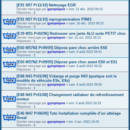
[E91 N57 Pr11/10] Nettoyage EGR
Dernier message par
gyropinpon
«
mer. 21 déc. 2022 09:15
Réponses :
2
[E91 N57 Pr11/10] reprogrammation FRM3
Dernier message par
gyropinpon
«
sam. 10 déc. 2022 09:23
Réponses :
3
[E39 M51 Pr02/96] Redresser une jante ALU suite PETIT choc
Dernier message par
gyropinpon
«
lun. 31 oct. 2022 18:13
Réponses :
1
[E60 M57N2 Pr09/05] Dépose pare choc arrière E60
Dernier message par
gyropinpon
«
sam. 6 août 2022 09:41
Réponses :
1
[E60 M57N2 Pr09/05] Dépose pare choc avant E60 et E61
Dernier message par
gyropinpon
«
sam. 6 août 2022 09:25
Réponses :
1
[E88 N43 Pr01/08] Vidange et purge N43 (quelque soit le
modèle de véhicule E9x, E8x)
Dernier message par
gyropinpon
«
sam. 6 août 2022 09:05
Réponses :
1
[E88 N43 Pr01/08] Changement radiateur de refroidissement
moteur
Dernier message par
gyropinpon
«
ven. 5 août 2022 20:29
Réponses :
1
[E46 M47 Pr06/00] Tuto Installation complète d’un attelage
Bosal
Dernier message par
gyropinpon
«
lun. 4 avr. 2022 19:43
Réponses :
2