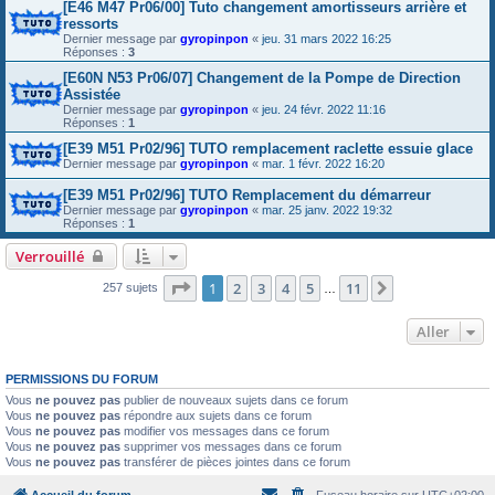
[E46 M47 Pr06/00] Tuto changement amortisseurs arrière et
ressorts
Dernier message par
gyropinpon
«
jeu. 31 mars 2022 16:25
Réponses :
3
[E60N N53 Pr06/07] Changement de la Pompe de Direction
Assistée
Dernier message par
gyropinpon
«
jeu. 24 févr. 2022 11:16
Réponses :
1
[E39 M51 Pr02/96] TUTO remplacement raclette essuie glace
Dernier message par
gyropinpon
«
mar. 1 févr. 2022 16:20
[E39 M51 Pr02/96] TUTO Remplacement du démarreur
Dernier message par
gyropinpon
«
mar. 25 janv. 2022 19:32
Réponses :
1
Verrouillé
Page
1
sur
11
1
2
3
4
5
11
Suivant
257 sujets
…
Aller
PERMISSIONS DU FORUM
Vous
ne pouvez pas
publier de nouveaux sujets dans ce forum
Vous
ne pouvez pas
répondre aux sujets dans ce forum
Vous
ne pouvez pas
modifier vos messages dans ce forum
Vous
ne pouvez pas
supprimer vos messages dans ce forum
Vous
ne pouvez pas
transférer de pièces jointes dans ce forum