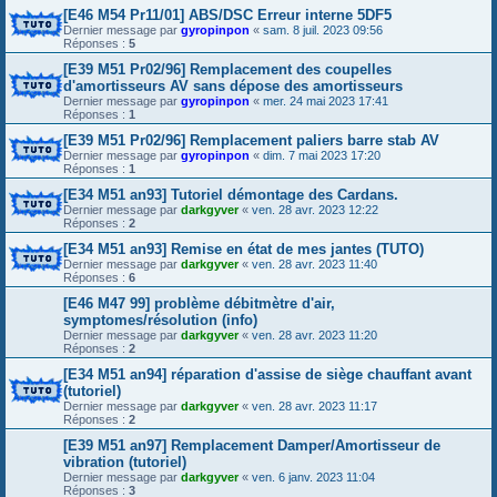
[E46 M54 Pr11/01] ABS/DSC Erreur interne 5DF5
Dernier message par
gyropinpon
«
sam. 8 juil. 2023 09:56
Réponses :
5
[E39 M51 Pr02/96] Remplacement des coupelles
d'amortisseurs AV sans dépose des amortisseurs
Dernier message par
gyropinpon
«
mer. 24 mai 2023 17:41
Réponses :
1
[E39 M51 Pr02/96] Remplacement paliers barre stab AV
Dernier message par
gyropinpon
«
dim. 7 mai 2023 17:20
Réponses :
1
[E34 M51 an93] Tutoriel démontage des Cardans.
Dernier message par
darkgyver
«
ven. 28 avr. 2023 12:22
Réponses :
2
[E34 M51 an93] Remise en état de mes jantes (TUTO)
Dernier message par
darkgyver
«
ven. 28 avr. 2023 11:40
Réponses :
6
[E46 M47 99] problème débitmètre d'air,
symptomes/résolution (info)
Dernier message par
darkgyver
«
ven. 28 avr. 2023 11:20
Réponses :
2
[E34 M51 an94] réparation d'assise de siège chauffant avant
(tutoriel)
Dernier message par
darkgyver
«
ven. 28 avr. 2023 11:17
Réponses :
2
[E39 M51 an97] Remplacement Damper/Amortisseur de
vibration (tutoriel)
Dernier message par
darkgyver
«
ven. 6 janv. 2023 11:04
Réponses :
3