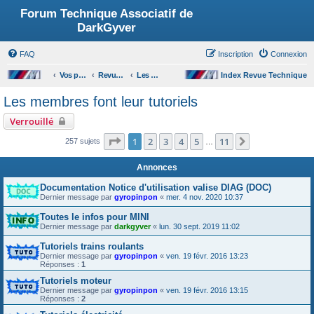
Forum Technique Associatif de
DarkGyver
FAQ
Inscription
Connexion
Accueil du forum
Vos problèmes techniques
Revue tech Tutoriels et les indispensables
Les membres font leur tutoriels
Index Revue Technique
Les membres font leur tutoriels
Verrouillé
Page
1
sur
11
1
2
3
4
5
11
Suivant
257 sujets
…
Annonces
Documentation Notice d'utilisation valise DIAG (DOC)
Dernier message par
gyropinpon
«
mer. 4 nov. 2020 10:37
Toutes le infos pour MINI
Dernier message par
darkgyver
«
lun. 30 sept. 2019 11:02
Tutoriels trains roulants
Dernier message par
gyropinpon
«
ven. 19 févr. 2016 13:23
Réponses :
1
Tutoriels moteur
Dernier message par
gyropinpon
«
ven. 19 févr. 2016 13:15
Réponses :
2