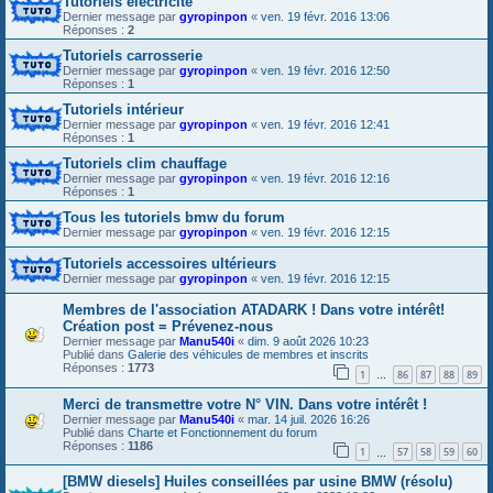
Tutoriels électricité
Dernier message par
gyropinpon
«
ven. 19 févr. 2016 13:06
Réponses :
2
Tutoriels carrosserie
Dernier message par
gyropinpon
«
ven. 19 févr. 2016 12:50
Réponses :
1
Tutoriels intérieur
Dernier message par
gyropinpon
«
ven. 19 févr. 2016 12:41
Réponses :
1
Tutoriels clim chauffage
Dernier message par
gyropinpon
«
ven. 19 févr. 2016 12:16
Réponses :
1
Tous les tutoriels bmw du forum
Dernier message par
gyropinpon
«
ven. 19 févr. 2016 12:15
Tutoriels accessoires ultérieurs
Dernier message par
gyropinpon
«
ven. 19 févr. 2016 12:15
Membres de l'association ATADARK ! Dans votre intérêt!
Création post = Prévenez-nous
Dernier message par
Manu540i
«
dim. 9 août 2026 10:23
Publié dans
Galerie des véhicules de membres et inscrits
Réponses :
1773
1
86
87
88
89
…
Merci de transmettre votre N° VIN. Dans votre intérêt !
Dernier message par
Manu540i
«
mar. 14 juil. 2026 16:26
Publié dans
Charte et Fonctionnement du forum
Réponses :
1186
1
57
58
59
60
…
[BMW diesels] Huiles conseillées par usine BMW (résolu)