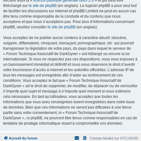
déclaré sous la «
licence publique générale GNU 2.0
» et qui peut être
téléchargé sur
le site de phpBB
(en anglais). Le logiciel phpBB a pour seul but
de faciliter les discussions sur internet et phpBB Limited ne peut en aucun cas
être tenu comme responsable de la conduite et du contenu que nous
acceptons et que nous n’acceptons pas. Pour plus d’informations concernant
phpBB, veuillez consulter
le site de phpBB
(en anglais).
Vous acceptez de ne publier aucun contenu à caractère abusif, obscène,
vulgaire, diffamatoire, choquant, menaçant, pornographique, etc. qui pourrait
transgresser la législation de votre pays, du pays dans lequel le serveur de
« Forum Technique Associatif de DarkGyver » est hébergé ou encore la loi
internationale. Si vous ne respectez pas ces dispositions, vous vous exposez à
un bannissement immédiat et définitif et nous nous réservons le droit d’avertir
votre fournisseur d’accès à internet et les autorités officielles. L’adresse IP de
tous les messages est enregistrée afin d’aider au renforcement de ces
conditions. Vous acceptez le fait que « Forum Technique Associatif de
DarkGyver » ait le droit de supprimer, de modifier, de déplacer ou de verrouiller
n’importe quel sujet et message à n’importe quel moment si nous estimons
cela nécessaire. En tant qu’utilisateur, vous acceptez que toutes les
informations que vous avez renseignées soient enregistrées dans notre base
de données. Bien que ces informations ne seront pas diffusées à une tierce
partie sans votre consentement, ni « Forum Technique Associatif de
DarkGyver », ni phpBB, ne pourront être tenus comme responsables en cas de
tentative de piratage informatique visant à compromettre vos données.
Accueil du forum
Fuseau horaire sur
UTC+02:00