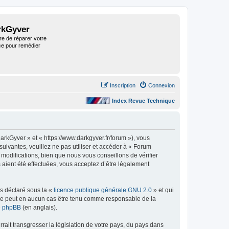
rkGyver
re de réparer votre
ce pour remédier
Inscription
Connexion
Index Revue Technique
rkGyver » et « https://www.darkgyver.fr/forum »), vous
uivantes, veuillez ne pas utiliser et accéder à « Forum
odifications, bien que nous vous conseillons de vérifier
 aient été effectuées, vous acceptez d’être légalement
ns déclaré sous la «
licence publique générale GNU 2.0
» et qui
ed ne peut en aucun cas être tenu comme responsable de la
de phpBB
(en anglais).
ait transgresser la législation de votre pays, du pays dans