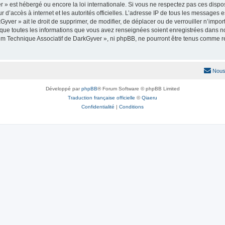
r » est hébergé ou encore la loi internationale. Si vous ne respectez pas ces dis
seur d’accès à internet et les autorités officielles. L’adresse IP de tous les messages
yver » ait le droit de supprimer, de modifier, de déplacer ou de verrouiller n’imp
z que toutes les informations que vous avez renseignées soient enregistrées dans 
orum Technique Associatif de DarkGyver », ni phpBB, ne pourront être tenus comme r
Nous
Développé par
phpBB
® Forum Software © phpBB Limited
Traduction française officielle
©
Qiaeru
Confidentialité
|
Conditions