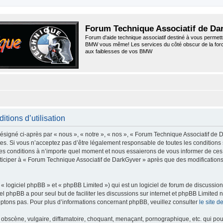
Forum Technique Associatif de Da
Forum d'aide technique associatif destiné à vous permett
BMW vous même! Les services du côté obscur de la for
aux faiblesses de vos BMW
tions d’utilisation
igné ci-après par « nous », « notre », « nos », « Forum Technique Associatif de Da
s. Si vous n’acceptez pas d’être légalement responsable de toutes les conditions s
s conditions à n’importe quel moment et nous essaierons de vous informer de ces m
ticiper à « Forum Technique Associatif de DarkGyver » après que des modifications
 logiciel phpBB » et « phpBB Limited ») qui est un logiciel de forum de discussio
iel phpBB a pour seul but de faciliter les discussions sur internet et phpBB Limit
ptons pas. Pour plus d’informations concernant phpBB, veuillez consulter
le site 
obscène, vulgaire, diffamatoire, choquant, menaçant, pornographique, etc. qui pourr