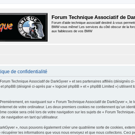
Forum Technique Associatif de Da
Forum d'aide technique associatif destiné à vous permett
BMW vous même! Les services du côté obscur de la for
aux faiblesses de vos BMW
ique de confidentialité
 Forum Technique Associatif de DarkGyver » et ses partenaires affiliés (désignés ci
 et phpBB (désigné ci-après par « logiciel phpBB » et « phpBB Limited ») utilisent to
. Premièrement, en naviguant sur « Forum Technique Associatif de DarkGyver », le 
internet de votre ordinateur. Les deux premiers cookies ne contiennent qu’un identi
me cookie sera créé lors de votre navigation sur les sujets de « Forum Technique As
de navigation en tant qu’utilisateur.
 DarkGyver », nous pouvons également créer une quatrième sorte de cookies, exter
 récupérer les informations que vous nous envoyez et que nous collectons. Ceci pe