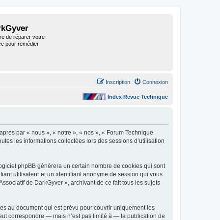
rkGyver
re de réparer votre
ce pour remédier
Inscription
Connexion
Index Revue Technique
-après par « nous », « notre », « nos », « Forum Technique
utes les informations collectées lors des sessions d’utilisation
logiciel phpBB génèrera un certain nombre de cookies qui sont
fiant utilisateur et un identifiant anonyme de session qui vous
sociatif de DarkGyver », archivant de ce fait tous les sujets
nes au document qui est prévu pour couvrir uniquement les
ut correspondre — mais n’est pas limité à — la publication de